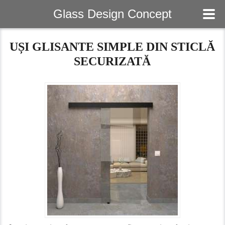
Glass Design Concept
Acasa
UȘI GLISANTE SIMPLE DIN STICLĂ
SECURIZATĂ
Despre noi
Produse
Galerie foto
Contact
Magazin