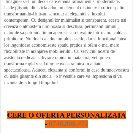
Imagineaza-ti un decor care emana rafinament si modernitate.
Usile glisante din sticla aduc un element distinctiv in orice spatiu,
transformandu-l intr-un sanctuar al elegantei si luxului
contemporan. Cu designul lor minimalist si transparent, aceste usi
creeaza o atmosfera luminoasa si deschisa, permitand luminii
naturale sa patrunda in incapere si sa o invaluie intr-o aura calda si
primitoare. Nu doar ca aduc un plus estetic, dar si functionalitatea
lor ingenioasa economiseste spatiu pretios si ofera o mai mare
flexibilitate in aranjarea mobilierului. Cu serviciul nostru de
asistenta dedicata si livrare rapida in toata tara, veti putea
transforma rapid visul dumneavoastra intr-o realitate
spectaculoasa. Aduceti eleganta si confortul in casa dumneavoastra
cu usile glisante din sticla - o investitie care va impresiona si va
incanta de-a lungul timpului!
CERE O OFERTA PERSONALIZATA
-
0746.800.472