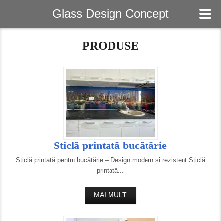
Glass Design Concept
Acasa
PRODUSE
Despre noi
Produse
Galerie foto
Contact
Sticlă printată bucătărie
Sticlă printată pentru bucătărie – Design modern și rezistent Sticlă
Magazin
printată...
MAI MULT