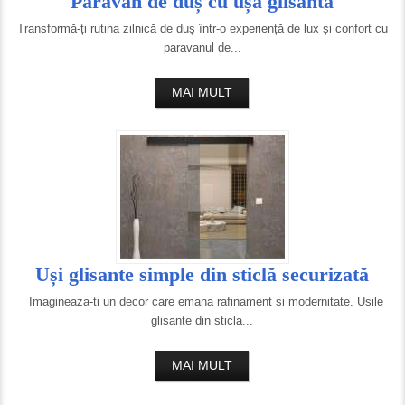
Paravan de duș cu ușă glisantă
Transformă-ți rutina zilnică de duș într-o experiență de lux și confort cu
paravanul de...
MAI MULT
Uși glisante simple din sticlă securizată
Imagineaza-ti un decor care emana rafinament si modernitate. Usile
glisante din sticla...
MAI MULT